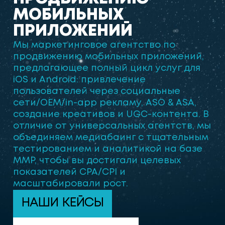
М
О
Б
И
Л
Ь
Н
Ы
Х
П
Р
И
Л
О
Ж
Е
Н
И
Й
Мы маркетинговое агентство по
продвижению мобильных приложений,
предлагающее полный цикл услуг для
iOS и Android: привлечение
пользователей через социальные
сети/OEM/in-app рекламу, ASO & ASA,
создание креативов и UGC-контента. В
отличие от универсальных агентств, мы
объединяем медиабаинг с тщательным
тестированием и аналитикой на базе
MMP, чтобы вы достигали целевых
показателей CPA/CPI и
масштабировали рост.
НАШИ КЕЙСЫ