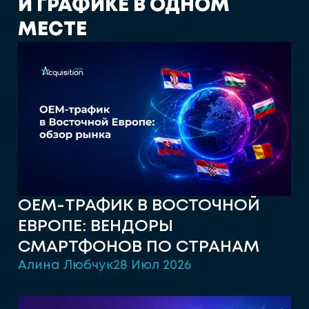
И
Г
Р
А
Ф
И
К
Е
В
О
Д
Н
О
М
М
Е
С
Т
Е
OEM-ТРАФИК В ВОСТОЧНОЙ
ЕВРОПЕ: ВЕНДОРЫ
СМАРТФОНОВ ПО СТРАНАМ
Алина Любчук
28 Июл 2026