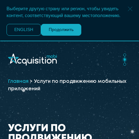
Выберите другую страну или регион, чтобы увидеть
контент, соответствующий вашему местоположению.
ENGLISH
Продолжить
Главная
>
Услуги по продвижению мобильных
приложений
У
С
Л
У
Г
И
П
О
П
Р
О
Д
В
И
Ж
Е
Н
И
Ю