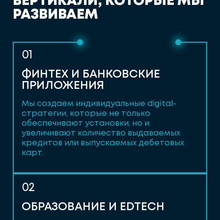
В
Е
Р
Т
И
К
А
Л
И
,
К
О
Т
О
Р
Ы
Е
М
Ы
Р
А
З
В
И
В
А
Е
М
01
ФИНТЕХ И БАНКОВСКИЕ
ПРИЛОЖЕНИЯ
Мы создаем индивидуальные digital-
стратегии, которые не только
обеспечивают установки, но и
увеличивают количество выдаваемых
кредитов или выпускаемых дебетовых
карт.
02
ОБРАЗОВАНИЕ И EDTECH