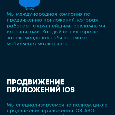
RevX
Мы международная компания по
продвижению приложений, которая
работает с крупнейшими рекламными
источниками. Каждый из них хорошо
зарекомендовал себя на рынке
мобильного маркетинга.
П
Р
О
Д
В
И
Ж
Е
Н
И
Е
П
Р
И
Л
О
Ж
Е
Н
И
Й
I
O
S
Мы специализируемся на полном цикле
продвижения приложений iOS. ASO-