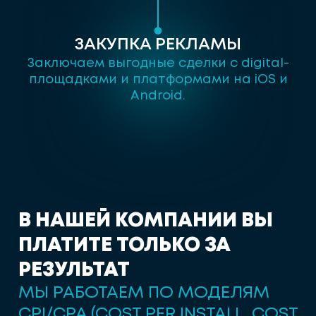
ЗАКУПКА РЕКЛАМЫ
Заключаем выгодные сделки с digital-
площадками и платформами на iOS и
Android.
В
Н
А
Ш
Е
Й
К
О
М
П
А
Н
И
И
В
Ы
П
Л
А
Т
И
Т
Е
Т
О
Л
Ь
К
О
З
А
Р
Е
З
У
Л
Ь
Т
А
Т
МЫ РАБОТАЕМ ПО МОДЕЛЯМ
CPI/СPA (COST PER INSTALL, COST