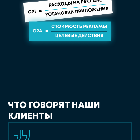
Ч
Т
О
Г
О
В
О
Р
Я
Т
Н
А
Ш
И
К
Л
И
Е
Н
Т
Ы