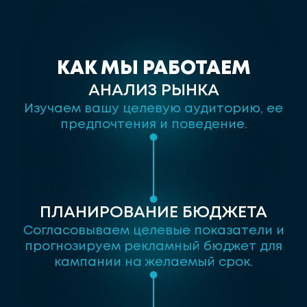
К
А
К
М
Ы
Р
А
Б
О
Т
А
Е
М
АНАЛИЗ РЫНКА
Изучаем вашу целевую аудиторию, ее
предпочтения и поведение.
ПЛАНИРОВАНИЕ БЮДЖЕТА
Согласовываем целевые показатели и
прогнозируем рекламный бюджет для
кампании на желаемый срок.