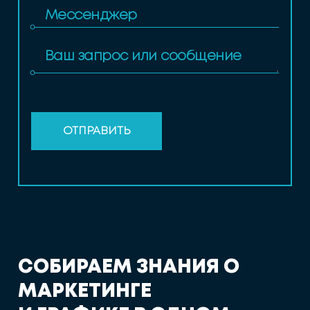
ОТПРАВИТЬ
С
О
Б
И
Р
А
Е
М
З
Н
А
Н
И
Я
О
М
А
Р
К
Е
Т
И
Н
Г
Е