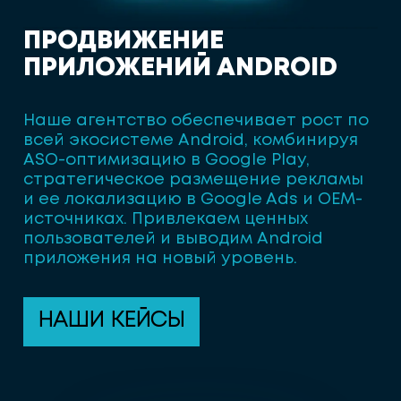
П
Р
О
Д
В
И
Ж
Е
Н
И
Е
П
Р
И
Л
О
Ж
Е
Н
И
Й
A
N
D
R
O
I
D
Наше агентство обеспечивает рост по
всей экосистеме Android, комбинируя
ASO-оптимизацию в Google Play,
стратегическое размещение рекламы
и ее локализацию в Google Ads и OEM-
источниках. Привлекаем ценных
пользователей и выводим Android
приложения на новый уровень.
НАШИ КЕЙСЫ